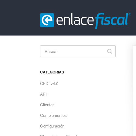
Toggle
Search
CATEGORIAS
CFDi v4.0
API
Clientes
Complementos
Configuración