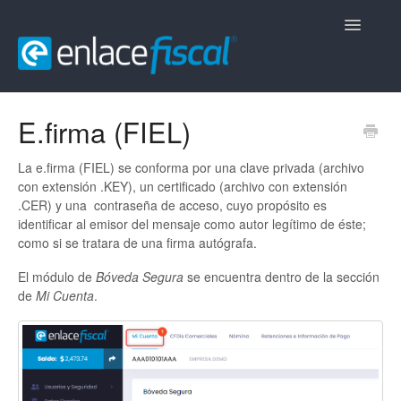
Toggle
Navigatio
Inicio
E.firma (FIEL)
CFDi Comerciales
La e.firma (FIEL) se conforma por una clave privada (archivo
con extensión .KEY), un certificado (archivo con extensión
CFDi Nómina
.CER) y una contraseña de acceso, cuyo propósito es
identificar al emisor del mensaje como autor legítimo de éste;
CFDi Retenciones
como si se tratara de una firma autógrafa.
El módulo de
Bóveda Segura
se encuentra dentro de la sección
Contacto
de
Mi Cuenta
.