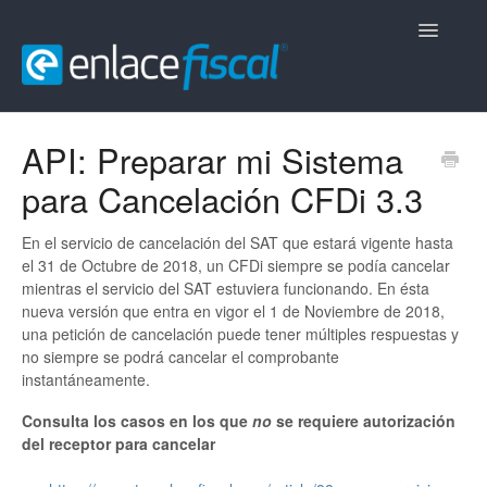
Toggle
Navigatio
Inicio
API: Preparar mi Sistema
para Cancelación CFDi 3.3
CFDi Comerciales
CFDi Nómina
En el servicio de cancelación del SAT que estará vigente hasta
el 31 de Octubre de 2018, un CFDi siempre se podía cancelar
mientras el servicio del SAT estuviera funcionando. En ésta
CFDi Retenciones
nueva versión que entra en vigor el 1 de Noviembre de 2018,
una petición de cancelación puede tener múltiples respuestas y
Contacto
no siempre se podrá cancelar el comprobante
instantáneamente.
Consulta los casos en los que
no
se requiere autorización
del receptor para cancelar