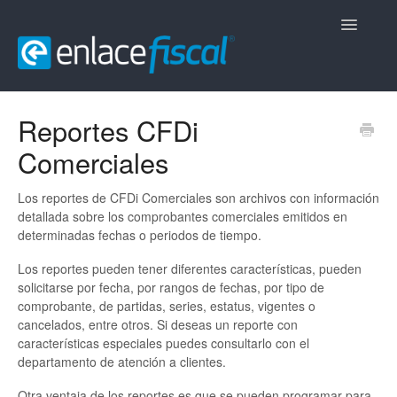
Toggle
Navigatio
Inicio
Reportes CFDi
Comerciales
CFDi Comerciales
CFDi Nómina
Los reportes de CFDi Comerciales son archivos con información
detallada sobre los comprobantes comerciales emitidos en
determinadas fechas o periodos de tiempo.
CFDi Retenciones
Los reportes pueden tener diferentes características, pueden
Contacto
solicitarse por fecha, por rangos de fechas, por tipo de
comprobante, de partidas, series, estatus, vigentes o
cancelados, entre otros. Si deseas un reporte con
características especiales puedes consultarlo con el
departamento de atención a clientes.
Otra ventaja de los reportes es que se pueden programar para