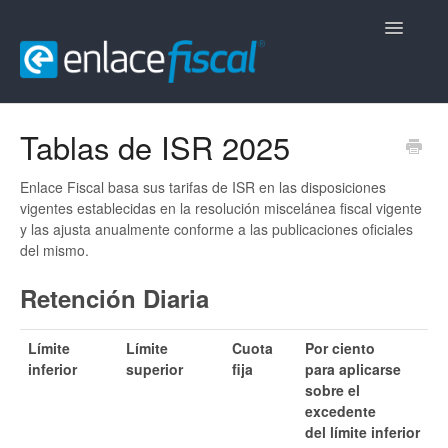
Toggle
Navigatio
Inicio
Tablas de ISR 2025
CFDi Comerciales
Enlace Fiscal basa sus tarifas de ISR en las disposiciones
vigentes establecidas en la resolución miscelánea fiscal vigente
CFDi Nómina
y las ajusta anualmente conforme a las publicaciones oficiales
del mismo.
CFDi Retenciones
Retención Diaria
Contacto
Límite
Límite
Cuota
Por ciento
inferior
superior
fija
para aplicarse
sobre el
excedente
del límite inferior