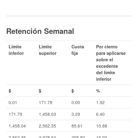
Retención Semanal
Límite
Límite
Cuota
Por ciento
inferior
superior
fija
para aplicarse
sobre el
excedente
del límite
inferior
$
$
$
%
0.01
171.78
0.00
1.92
171.79
1,458.03
3.29
6.40
1,458.04
2,562.35
85.61
10.88
2,562.36
2,978.64
205.80
16.00