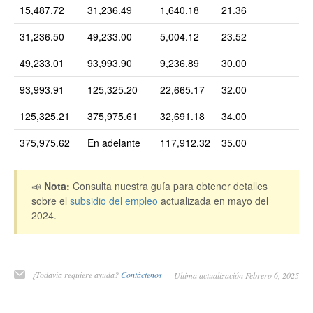
15,487.72
31,236.49
1,640.18
21.36
31,236.50
49,233.00
5,004.12
23.52
49,233.01
93,993.90
9,236.89
30.00
93,993.91
125,325.20
22,665.17
32.00
125,325.21
375,975.61
32,691.18
34.00
375,975.62
En adelante
117,912.32
35.00
📣
Nota:
Consulta nuestra guía para obtener detalles
sobre el
subsidio del empleo
actualizada en mayo del
2024.
¿Todavía requiere ayuda?
Contáctenos
Última actualización Febrero 6, 2025