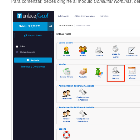
Para comenzar, debes dirigirte al módulo
Consultar Nóminas
, de